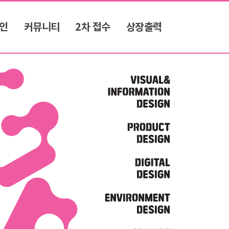
인
커뮤니티
2차 접수
상장출력